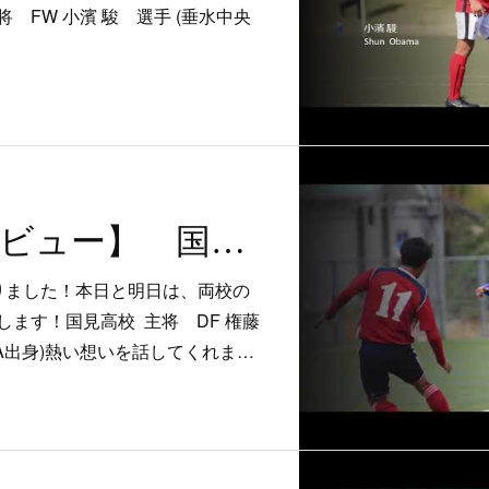
 FW 小濱 駿 選手 (垂水中央
【主将インタビュー】 国見高校 DF 権藤 秀人 選手
りました！本日と明日は、両校の
ます！国見高校 主将 DF 権藤
EA出身)熱い想いを話してくれま…