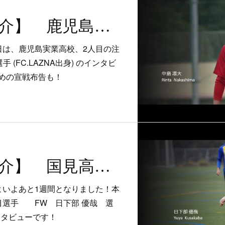
【注目選手紹介】 鹿児島実業高校 中島 凛大 選手
日は、鹿児島実業高校、2人目の注
 (FC.LAZNA出身) のインタビ
めの宣戦布告も！
【注目選手紹介】 国見高校 日下部 優哉 選手
よいよあと1週間となりました！本
目選手 FW 日下部 優哉 選
のインタビューです！