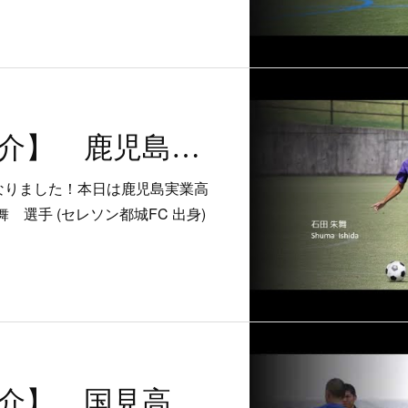
【注目選手紹介】 鹿児島実業高校 石田 朱舞 選手
なりました！本日は鹿児島実業高
舞 選手 (セレソン都城FC 出身)
【注目選手紹介】 国見高校 祖川 翔愛 選手