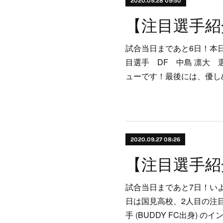
2020.09.28 09:50
試合当日まであと6日！本
目選手 DF 中島 凛大 選手
ューです！最後には、優し
2020.09.27 08:26
試合当日まであと7日！い
日は国見高校、2人目の注
手 (BUDDY FC出身) 