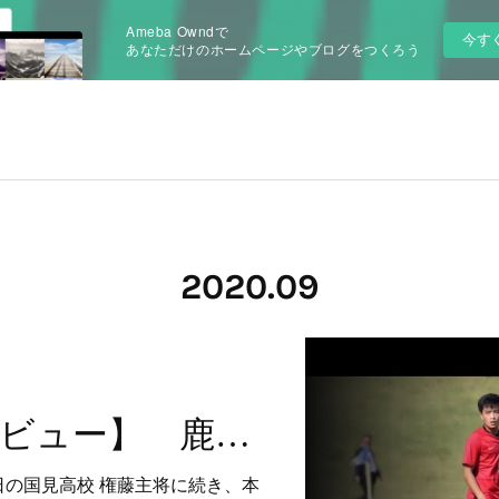
Ameba Owndで
今す
あなただけのホームページやブログをつくろう
2020
.
09
【主将インタビュー】 鹿児島実業高校 FW 小濱 駿 選手
日の国見高校 権藤主将に続き、本