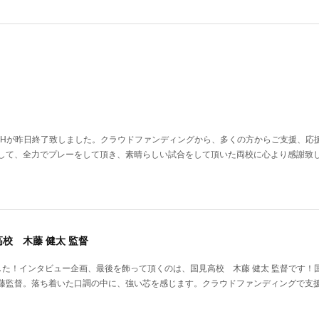
IAL MATCHが昨日終了致しました。クラウドファンディングから、多くの方からご支援、
して、全力でプレーをして頂き、素晴らしい試合をして頂いた両校に心より感謝致
校 木藤 健太 監督
した！インタビュー企画、最後を飾って頂くのは、国見高校 木藤 健太 監督です！
藤監督。落ち着いた口調の中に、強い芯を感じます。クラウドファンディングで支