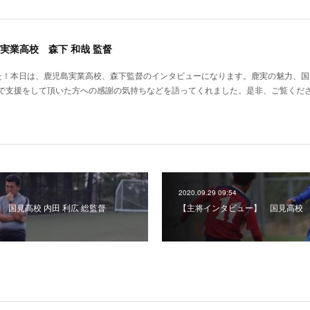
実業高校 森下 和哉 監督
た！本日は、鹿児島実業高校、森下監督のインタビューになります。鹿実の魅力、国
で支援をして頂いた方への感謝の気持ちなどを語ってくれました。是非、ご覧くだ
2020.09.29 09:54
国見高校 内田 利広 総監督
【主将インタビュー】 国見高校 D