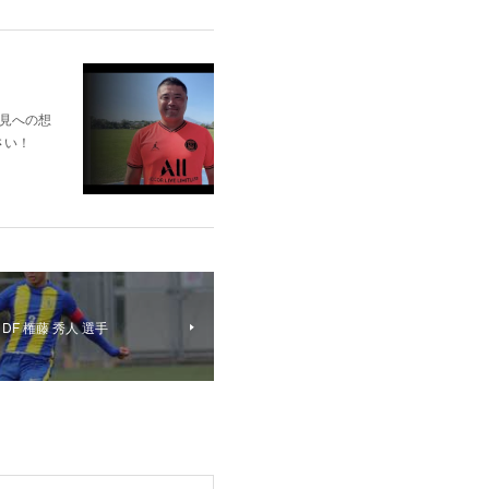
見への想
さい！
F 権藤 秀人 選手