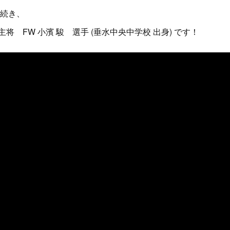
に続き、
 FW 小濱 駿 選手 (垂水中央中学校 出身) です！