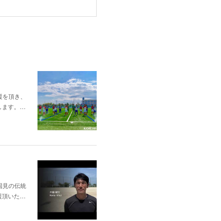
応援を頂き、
します。…
国見の伝統
援頂いた…